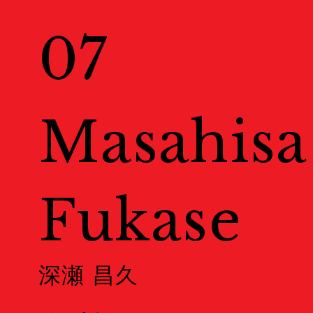
Exhibitions
07
展示情報
Venues
Masahisa
会場一覧
Fukase
Map
地図
深瀬 昌久
Event