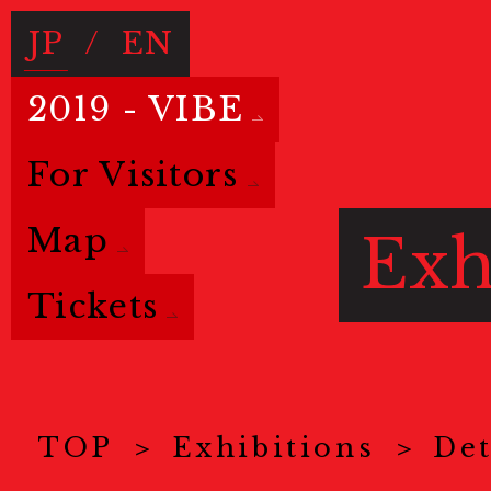
JP
/
EN
2019 - VIBE
For Visitors
Map
Exh
Tickets
TOP
Exhibitions
Det
Basic info