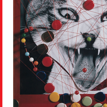
KG Friends/D
KGフレンズ/寄付について
Press
プレス
About Us
KYOTOGRAPHIEとは
Contact