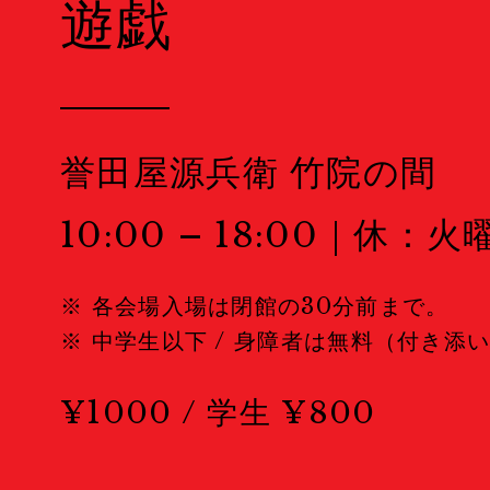
遊戯
Public Events
パブリックイベント
誉田屋源兵衛 竹院の間
Portfolio Rev
10:00 – 18:00｜休：
ポートフォリオレビュー
※ 各会場入場は閉館の30分前まで。
※ 中学生以下 / 身障者は無料（付き添
Masterclass
¥1000 / 学生 ¥800
マスタークラス