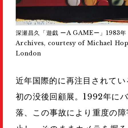
お問い合わせ
深瀬昌久「遊戯 ーA GAMEー」1983年 © 
For Visitors
Archives​, courtesy of Michael Hop
London
インフォメーション
Passport/Tick
近年国際的に再注目されてい
初の没後回顧展。1992年に
パスポート/チケット
落、この事故により重度の障