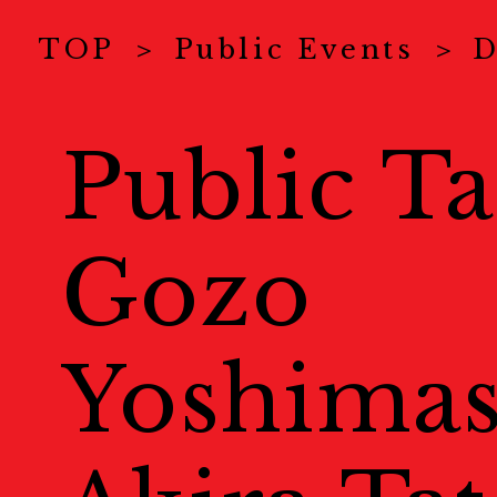
Exhibitions
TOP
Public Events
D
展示情報
Public Ta
Venues
Gozo
会場一覧
Map
Yoshimas
地図
Event