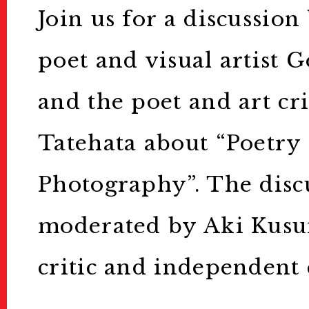
Join us for a discussio
KG Friends/D
poet and visual artist 
KGフレンズ/寄付について
and the poet and art cri
Press
Tatehata about “Poetry
プレス
Photography”. The discu
About Us
moderated by Aki Kusu
KYOTOGRAPHIEとは
critic and independent 
Contact