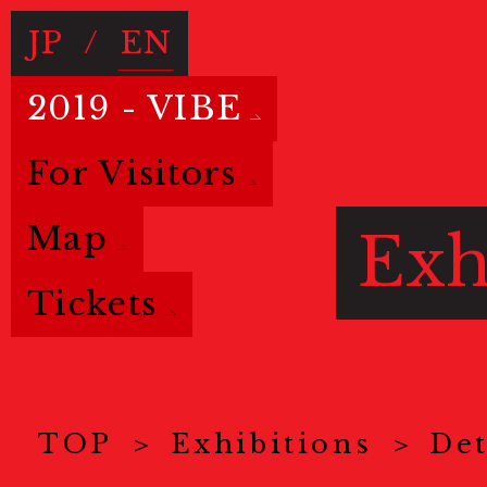
JP
/
EN
2019 - VIBE
For Visitors
Map
Exh
Tickets
TOP
Exhibitions
Det
Basic info