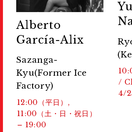
Yu
N
Alberto
García-Alix
Ry
(Ke
Sazanga-
10:
Kyu(Former Ice
/ C
Factory)
4/2
12:00（平日）,
11:00（土・日・祝日）
– 19:00