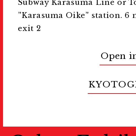
Subway Karasuma Line or T
”Karasuma Oike” station. 6 
exit 2
Open i
KYOTOG