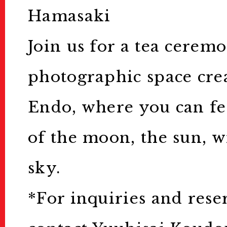
Education & 
Hamasaki
教育/キッズプログラム
Join us for a tea ceremo
Tours
photographic space cre
Endo, where you can fe
ツアー
of the moon, the sun, 
Others
sky.
Sponsors & Pa
*For inquiries and rese
スポンサー＆パートナー