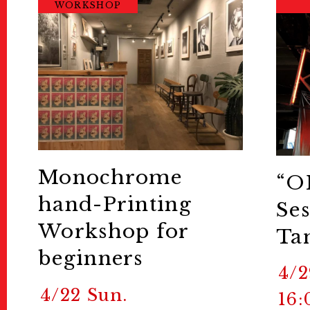
WORKSHOP
Monochrome
“O
hand-Printing
Ses
Workshop for
Ta
beginners
4/2
4/22 Sun.
16: