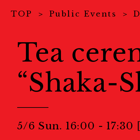
Exhibitions
TOP
Public Events
D
展示情報
Tea cer
Venues
“Shaka-S
会場一覧
Map
地図
5/6 Sun. 16:00 - 17:30
Event