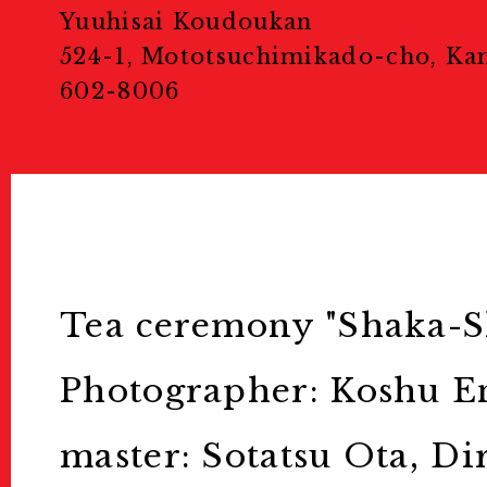
Yuuhisai Koudoukan
Public Events
524-1, Mototsuchimikado-cho, Ka
602-8006
パブリックイベント
Portfolio Rev
ポートフォリオレビュー
Tea ceremony "Shaka-S
Masterclass
Photographer: Koshu E
マスタークラス
master: Sotatsu Ota, Di