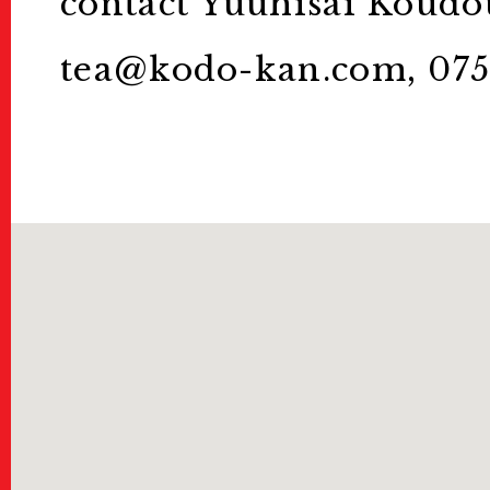
contact Yuuhisai Koudo
KG Friends/D
tea@kodo-kan.com, 075
KGフレンズ/寄付について
Press
プレス
About Us
KYOTOGRAPHIEとは
Contact